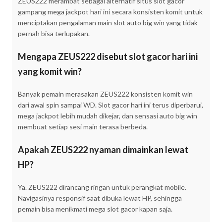
ZEUS222 merambat sebagai alternatif situs slot gacor
gampang mega jackpot hari ini secara konsisten komit untuk
menciptakan pengalaman main slot auto big win yang tidak
pernah bisa terlupakan.
Mengapa ZEUS222 disebut slot gacor hari ini
yang komit win?
Banyak pemain merasakan ZEUS222 konsisten komit win
dari awal spin sampai WD. Slot gacor hari ini terus diperbarui,
mega jackpot lebih mudah dikejar, dan sensasi auto big win
membuat setiap sesi main terasa berbeda.
Apakah ZEUS222 nyaman dimainkan lewat
HP?
Ya. ZEUS222 dirancang ringan untuk perangkat mobile.
Navigasinya responsif saat dibuka lewat HP, sehingga
pemain bisa menikmati mega slot gacor kapan saja.