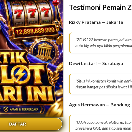
Testimoni Pemain 
Rizky Pratama — Jakarta
"ZEUS222 beneran paten jadi altern
auto big win-nya bikin pengalama
Dewi Lestari — Surabaya
"Situs ini konsisten komit win dar
ringan banget pas dibuka lewat HP
Agus Hermawan — Bandung
"Udah coba banyak platform, tapi
DAFTAR
prosesnya kilat, dan tiap sesi main