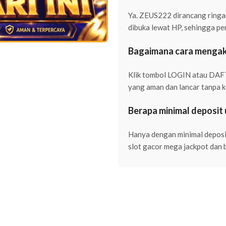
Ya. ZEUS222 dirancang ringan
dibuka lewat HP, sehingga pe
Bagaimana cara mengaks
Klik tombol LOGIN atau DAFT
yang aman dan lancar tanpa k
Berapa minimal deposit
Hanya dengan minimal deposit
slot gacor mega jackpot dan 