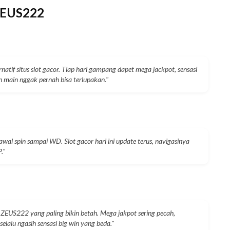
ZEUS222
atif situs slot gacor. Tiap hari gampang dapet mega jackpot, sensasi
n main nggak pernah bisa terlupakan."
i awal spin sampai WD. Slot gacor hari ini update terus, navigasinya
."
 ZEUS222 yang paling bikin betah. Mega jakpot sering pecah,
 selalu ngasih sensasi big win yang beda."