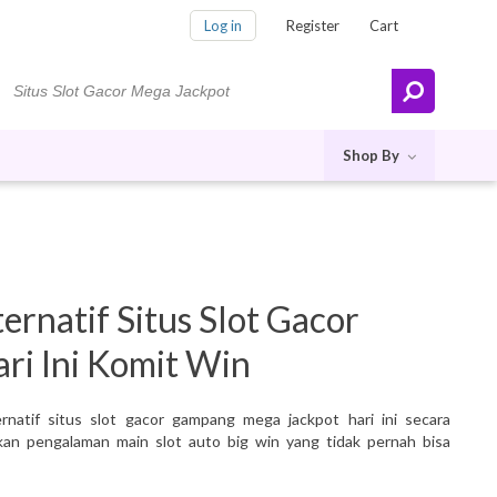
Log in
Register
Cart
Shop By
rnatif Situs Slot Gacor
ri Ini Komit Win
natif situs slot gacor gampang mega jackpot hari ini secara
an pengalaman main slot auto big win yang tidak pernah bisa