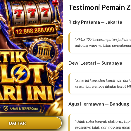
Testimoni Pemain 
Rizky Pratama — Jakarta
"ZEUS222 beneran paten jadi altern
auto big win-nya bikin pengalama
Dewi Lestari — Surabaya
"Situs ini konsisten komit win dar
ringan banget pas dibuka lewat HP
Agus Hermawan — Bandung
"Udah coba banyak platform, tapi
DAFTAR
prosesnya kilat, dan tiap sesi main