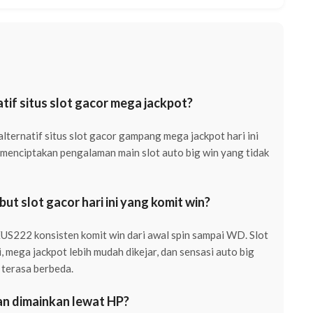
tif situs slot gacor mega jackpot?
ernatif situs slot gacor gampang mega jackpot hari ini
 menciptakan pengalaman main slot auto big win yang tidak
 slot gacor hari ini yang komit win?
S222 konsisten komit win dari awal spin sampai WD. Slot
i, mega jackpot lebih mudah dikejar, dan sensasi auto big
 terasa berbeda.
n dimainkan lewat HP?