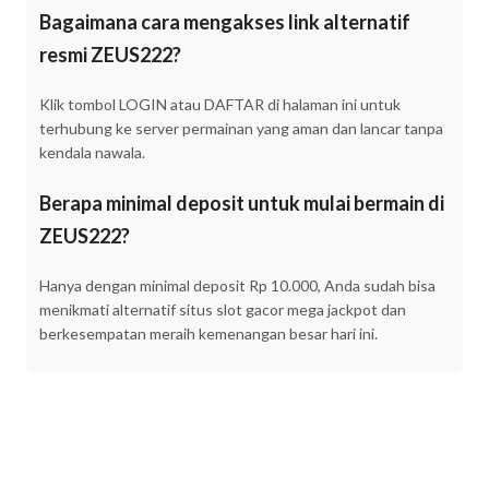
Bagaimana cara mengakses link alternatif
resmi ZEUS222?
Klik tombol LOGIN atau DAFTAR di halaman ini untuk
terhubung ke server permainan yang aman dan lancar tanpa
kendala nawala.
Berapa minimal deposit untuk mulai bermain di
ZEUS222?
Hanya dengan minimal deposit Rp 10.000, Anda sudah bisa
menikmati alternatif situs slot gacor mega jackpot dan
berkesempatan meraih kemenangan besar hari ini.